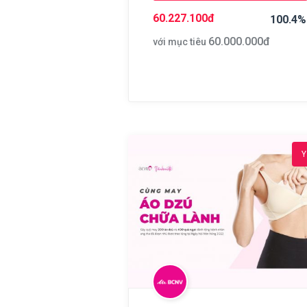
60.227.100
đ
100.4%
60.000.000
đ
với mục tiêu
Y