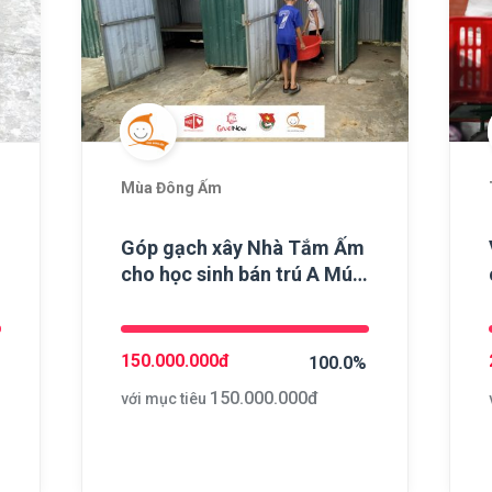
Mùa Đông Ấm
Góp gạch xây Nhà Tắm Ấm
cho học sinh bán trú A Mú
Sung
150.000.000
đ
100.0%
150.000.000
đ
với mục tiêu