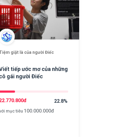
Tiệm giặt là của người Điếc
Viết tiếp ước mơ của những
cô gái người Điếc
22.770.800
đ
22.8%
100.000.000
đ
với mục tiêu