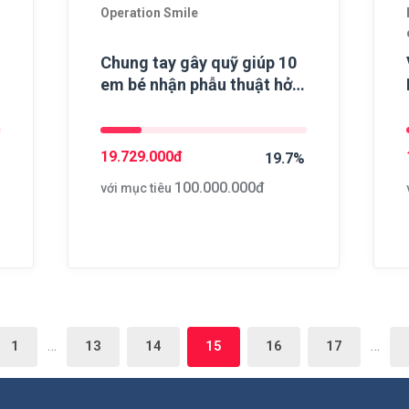
Operation Smile
Chung tay gây quỹ giúp 10
em bé nhận phẫu thuật hở
môi, hàm ếch
19.729.000
đ
19.7%
100.000.000
đ
với mục tiêu
…
…
1
13
14
15
16
17