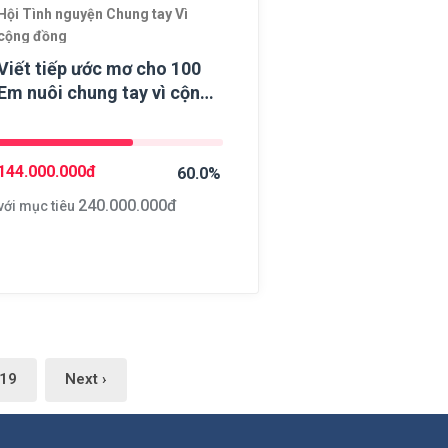
Hội Tình nguyện Chung tay Vì
cộng đồng
Viết tiếp ước mơ cho 100
Em nuôi chung tay vì cộng
đồng
144.000.000
đ
60.0%
240.000.000
đ
với mục tiêu
19
Next ›