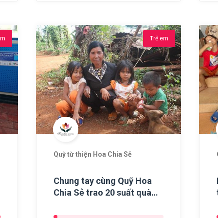
em
Trẻ em
Quỹ từ thiện Hoa Chia Sẻ
Chung tay cùng Quỹ Hoa
Chia Sẻ trao 20 suất quà
cho các em nhỏ có hoàn
cảnh khó khăn, hiếu học