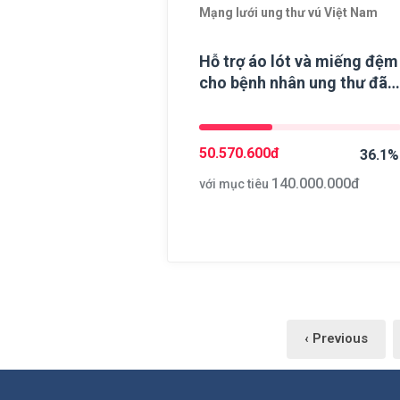
Mạng lưới ung thư vú Việt Nam
Hỗ trợ áo lót và miếng đệm
cho bệnh nhân ung thư đã
phẫu thuật đoạn nhũ
50.570.600
đ
36.1%
140.000.000
đ
với mục tiêu
‹ Previous