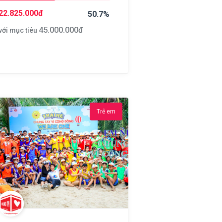
22.825.000
đ
50.7%
45.000.000
đ
với mục tiêu
Trẻ em