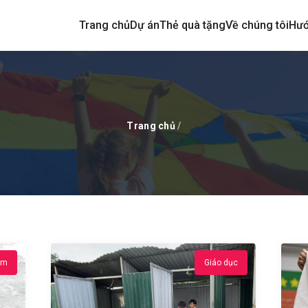
Trang chủ
Dự án
Thẻ quà tặng
Về chúng tôi
Hướ
Trang chủ
/
em
Giáo dục