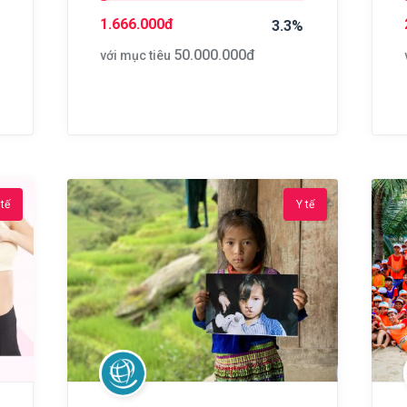
1.666.000
đ
3.3%
50.000.000
đ
với mục tiêu
 tế
Y tế