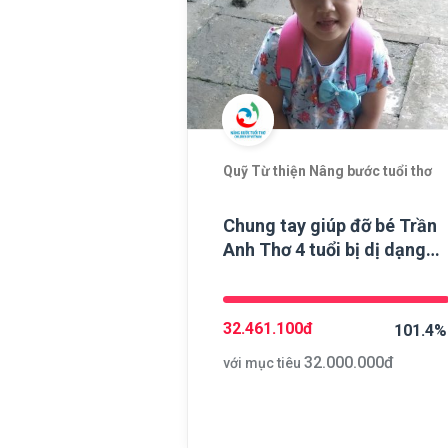
Quỹ Từ thiện Nâng bước tuổi thơ
Chung tay giúp đỡ bé Trần
Anh Thơ 4 tuổi bị dị dạng
mạch máu
32.461.100
đ
101.4%
32.000.000
đ
với mục tiêu