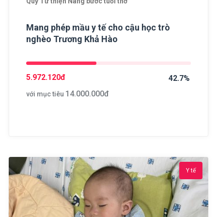
Quỹ Từ thiện Nâng bước tuổi thơ
Mang phép mầu y tế cho cậu học trò
nghèo Trương Khả Hào
5.972.120
đ
42.7%
14.000.000
đ
với mục tiêu
Y tế