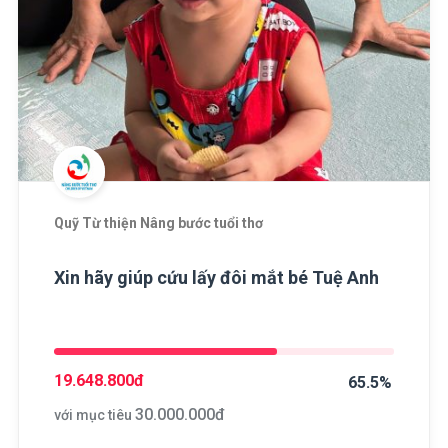
Quỹ Từ thiện Nâng bước tuổi thơ
Xin hãy giúp cứu lấy đôi mắt bé Tuệ Anh
19.648.800
đ
65.5%
30.000.000
đ
với mục tiêu