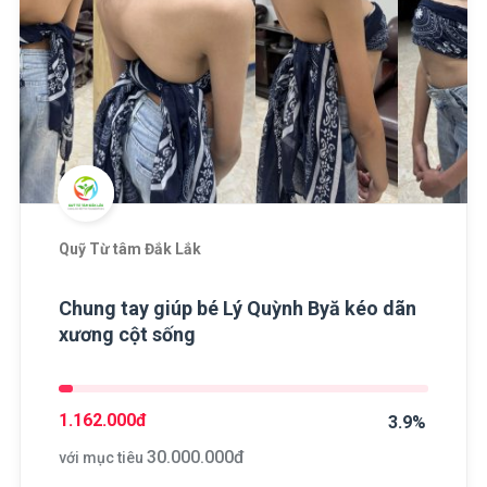
Quỹ Từ tâm Đắk Lắk
Chung tay giúp bé Lý Quỳnh Byă kéo dãn
xương cột sống
1.162.000
đ
3.9%
30.000.000
đ
với mục tiêu