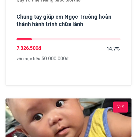
Quỹ Từ thiện Nâng bước tuổi thơ
Chung tay giúp em Ngọc Trưởng hoàn
thành hành trình chữa lành
7.326.500
đ
14.7%
50.000.000
đ
với mục tiêu
Y tế