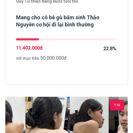
Quỹ Từ thiện Nâng bước tuổi thơ
Mang cho cô bé gù bẩm sinh Thảo
Nguyên cơ hội đi lại bình thường
11.402.000
đ
22.8%
50.000.000
đ
với mục tiêu
Y tế