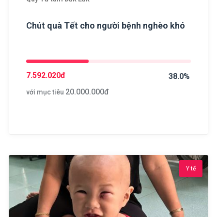
Chút quà Tết cho người bệnh nghèo khó
7.592.020
đ
38.0%
20.000.000
đ
với mục tiêu
Y tế