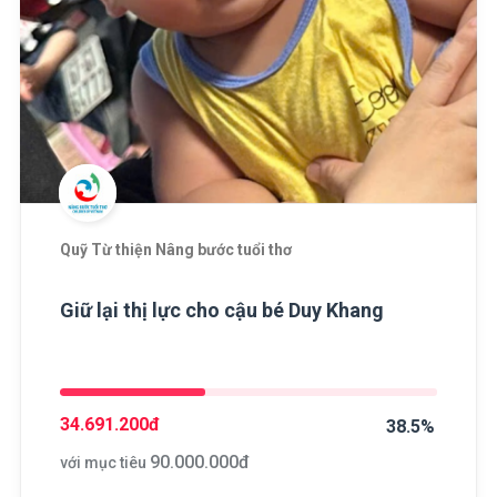
Quỹ Từ thiện Nâng bước tuổi thơ
Giữ lại thị lực cho cậu bé Duy Khang
34.691.200
đ
38.5%
90.000.000
đ
với mục tiêu