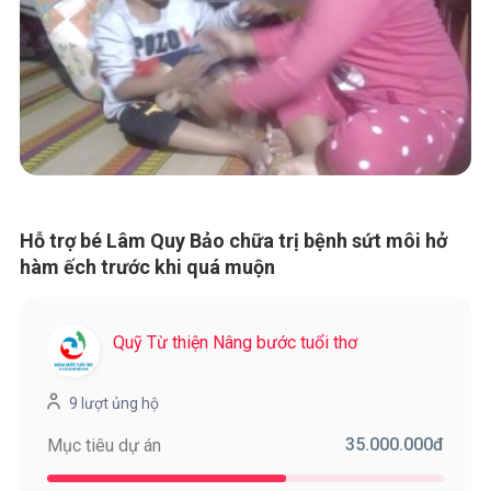
Hỗ trợ bé Lâm Quy Bảo chữa trị bệnh sứt môi hở
hàm ếch trước khi quá muộn
Quỹ Từ thiện Nâng bước tuổi thơ
9 lượt ủng hộ
35.000.000
đ
Mục tiêu dự án