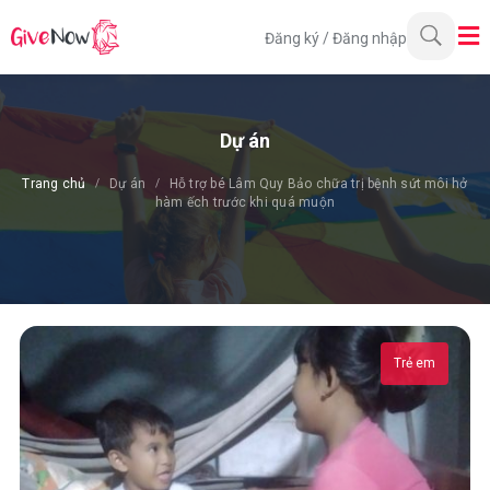
Đăng ký
/
Đăng nhập
Dự án
Trang chủ
Dự án
Hỗ trợ bé Lâm Quy Bảo chữa trị bệnh sứt môi hở
hàm ếch trước khi quá muộn
Trẻ em