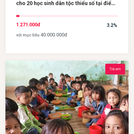
cho 20 học sinh dân tộc thiểu số tại điểm
trường Khau Dề, tỉnh Cao Bằng
1.271.000
đ
3.2%
40.000.000
đ
với mục tiêu
Trẻ em