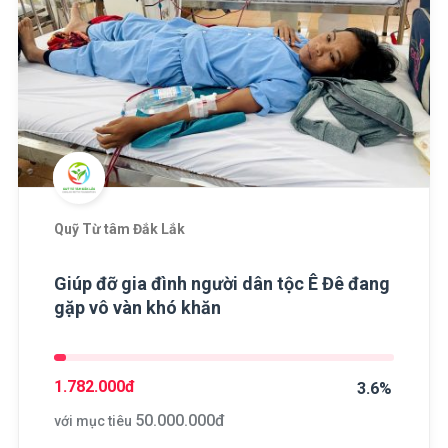
Quỹ Từ tâm Đắk Lắk
Giúp đỡ gia đình người dân tộc Ê Đê đang
gặp vô vàn khó khăn
1.782.000
đ
3.6%
50.000.000
đ
với mục tiêu