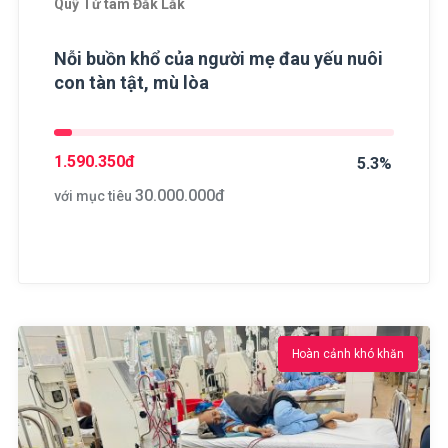
Quỹ Từ tâm Đắk Lắk
Nỗi buồn khổ của người mẹ đau yếu nuôi
con tàn tật, mù lòa
1.590.350
đ
5.3%
30.000.000
đ
với mục tiêu
Hoàn cảnh khó khăn