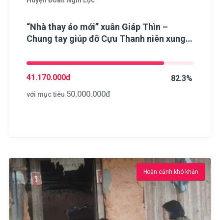
Huyện Đoàn Nghi Lộc
“Nhà thay áo mới” xuân Giáp Thìn –
Chung tay giúp đỡ Cựu Thanh niên xung
phong khó khăn
41.170.000
đ
82.3%
50.000.000
đ
với mục tiêu
Hoàn cảnh khó khăn