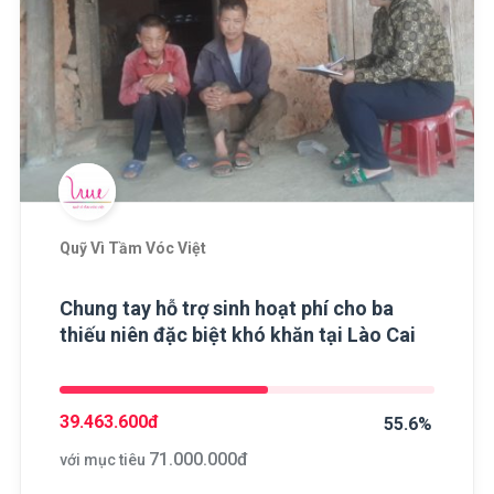
Quỹ Vì Tầm Vóc Việt
Chung tay hỗ trợ sinh hoạt phí cho ba
thiếu niên đặc biệt khó khăn tại Lào Cai
39.463.600
đ
55.6%
71.000.000
đ
với mục tiêu