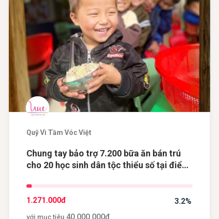
Quỹ Vì Tầm Vóc Việt
Chung tay bảo trợ 7.200 bữa ăn bán trú
cho 20 học sinh dân tộc thiểu số tại điểm
trường Khau Dề, tỉnh Cao Bằng
1.271.000
đ
3.2%
40.000.000
đ
với mục tiêu