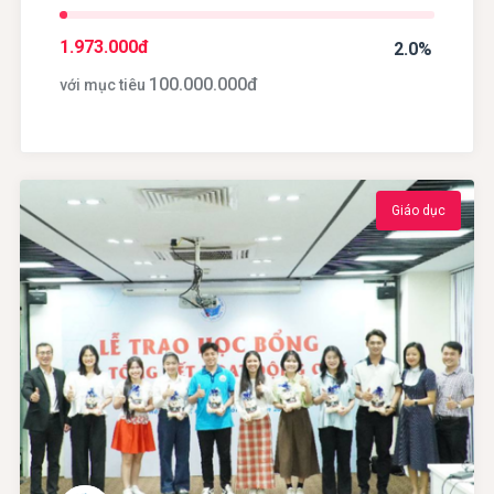
1.973.000
đ
2.0%
100.000.000
đ
với mục tiêu
Giáo dục