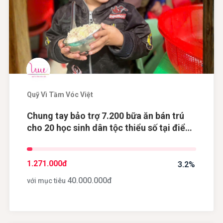
Quỹ Vì Tầm Vóc Việt
Chung tay bảo trợ 7.200 bữa ăn bán trú
cho 20 học sinh dân tộc thiểu số tại điểm
trường Khau Dề, tỉnh Cao Bằng
1.271.000
đ
3.2%
40.000.000
đ
với mục tiêu