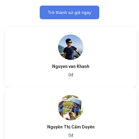
Trở thành sứ giả ngay
Nguyen van Khanh
0
đ
Nguyễn Thị Cẩm Duyên
0
đ