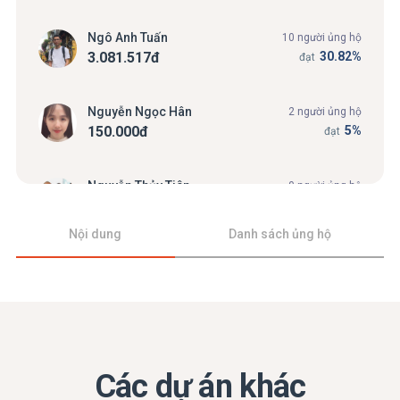
Ngô Anh Tuấn
10 người ủng hộ
3.081.517
đ
30.82%
đạt
Nguyễn Ngọc Hân
2 người ủng hộ
150.000
đ
5%
đạt
Nguyễn Thủy Tiên
0 người ủng hộ
0
đ
0%
đạt
Nội dung
Danh sách ủng hộ
Trần Chí Hiếu
0 người ủng hộ
0
đ
0%
đạt
Nguyễn Thị Thu Hà
0 người ủng hộ
0
đ
0%
đạt
Các dự án khác