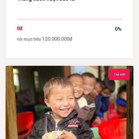
0
đ
0%
120.000.000
đ
với mục tiêu
Trẻ em