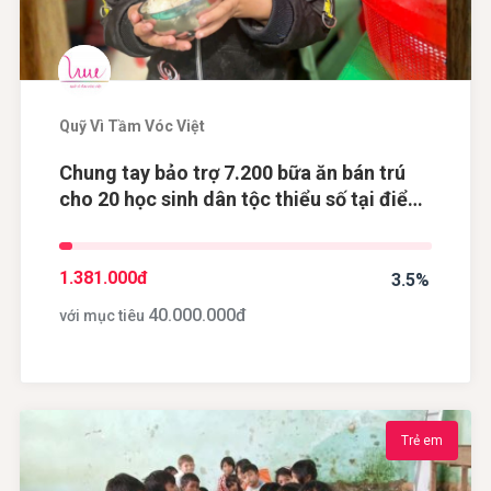
Quỹ Vì Tầm Vóc Việt
Chung tay bảo trợ 7.200 bữa ăn bán trú
cho 20 học sinh dân tộc thiểu số tại điểm
trường Khau Dề, tỉnh Cao Bằng
1.381.000
đ
3.5%
40.000.000
đ
với mục tiêu
Trẻ em