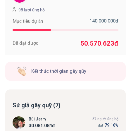
98 lượt ủng hộ
140.000.000
đ
Mục tiêu dự án
50.570.623
đ
Đã đạt được
Kết thúc thời gian gây qũy
Sứ giả gây quỹ (7)
Bùi Jerry
57 người ủng hộ
30.081.084
đ
79.16%
đạt