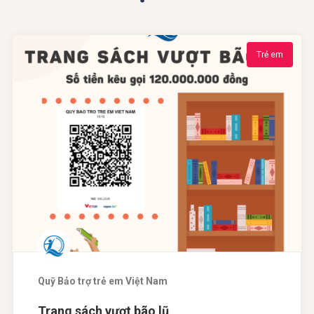
Dương Trang
0 người ủng hộ
0
đ
0%
đạt
Trẻ em
Quỹ Bảo trợ trẻ em Việt Nam
Trang sách vượt bão lũ