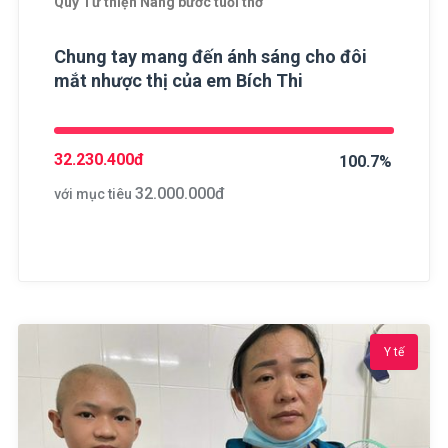
Quỹ Từ thiện Nâng bước tuổi thơ
Chung tay mang đến ánh sáng cho đôi
mắt nhược thị của em Bích Thi
32.230.400
đ
100.7%
32.000.000
đ
với mục tiêu
Y tế