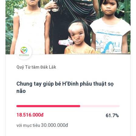
Quỹ Từ tâm Đắk Lắk
Chung tay giúp bé H’Đinh phẫu thuật sọ
não
18.516.000
đ
61.7%
30.000.000
đ
với mục tiêu