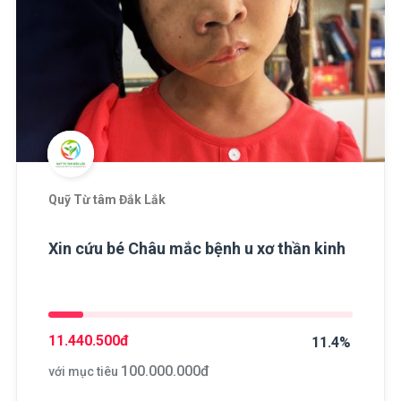
Quỹ Từ tâm Đắk Lắk
Xin cứu bé Châu mắc bệnh u xơ thần kinh
11.440.500
đ
11.4%
100.000.000
đ
với mục tiêu