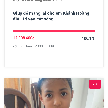
Quỹ Từ thiện Nâng bước tuổi thơ
Giúp đỡ mang lại cho em Khánh Hoàng
điều trị vẹo cột sống
12.008.400
đ
100.1%
12.000.000
đ
với mục tiêu
Y tế