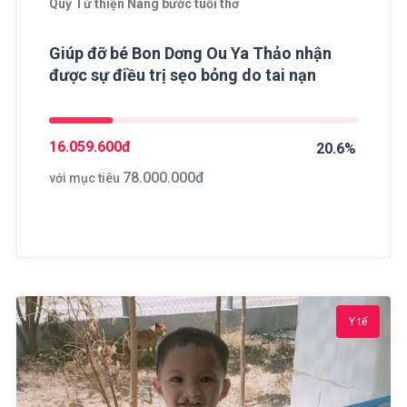
Quỹ Từ thiện Nâng bước tuổi thơ
Giúp đỡ bé Bon Dơng Ou Ya Thảo nhận
được sự điều trị sẹo bỏng do tai nạn
16.059.600
đ
20.6%
78.000.000
đ
với mục tiêu
Y tế