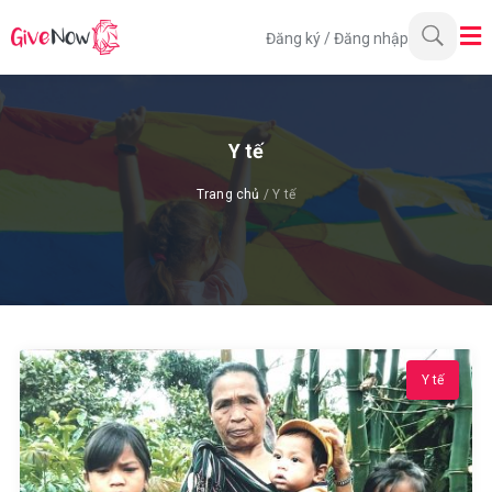
Đăng ký
/
Đăng nhập
Y tế
Trang chủ
/ Y tế
Y tế