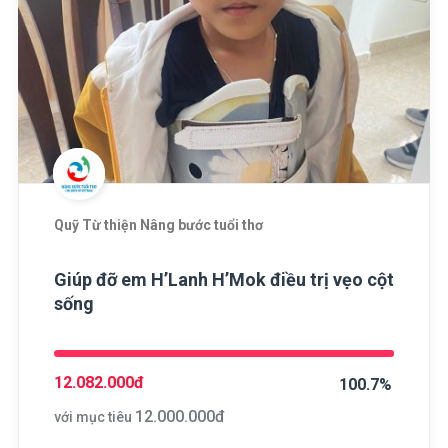
Quỹ Từ thiện Nâng bước tuổi thơ
Giúp đỡ em H’Lanh H’Mok điều trị vẹo cột
sống
12.082.000
đ
100.7%
12.000.000
đ
với mục tiêu