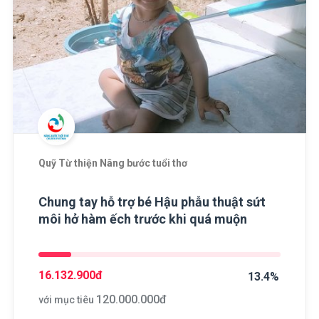
Quỹ Từ thiện Nâng bước tuổi thơ
Chung tay hỗ trợ bé Hậu phẫu thuật sứt
môi hở hàm ếch trước khi quá muộn
16.132.900
đ
13.4%
120.000.000
đ
với mục tiêu