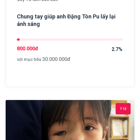
Chung tay giúp anh Đặng Tòn Pu lấy lại
ánh sáng
800.000
đ
2.7%
30.000.000
đ
với mục tiêu
Y tế