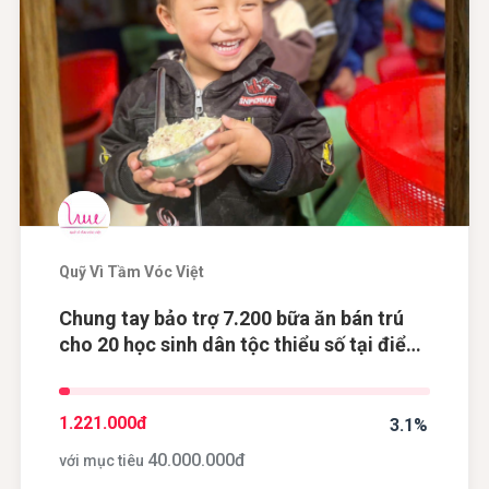
Quỹ Vì Tầm Vóc Việt
Chung tay bảo trợ 7.200 bữa ăn bán trú
cho 20 học sinh dân tộc thiểu số tại điểm
trường Khau Dề, tỉnh Cao Bằng
1.221.000
đ
3.1%
40.000.000
đ
với mục tiêu