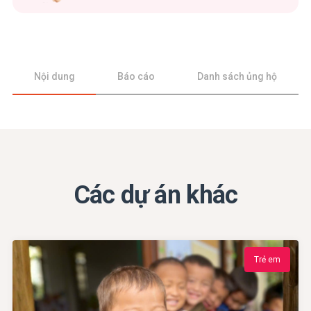
Nội dung
Báo cáo
Danh sách ủng hộ
Các dự án khác
Trẻ em