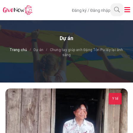
Đăng ký
/
Đăng nhập
Dự án
Trang chủ
Dự án
Chung tay giúp anh Đặng Tòn Pu lấy lại ánh
sáng
Y tế