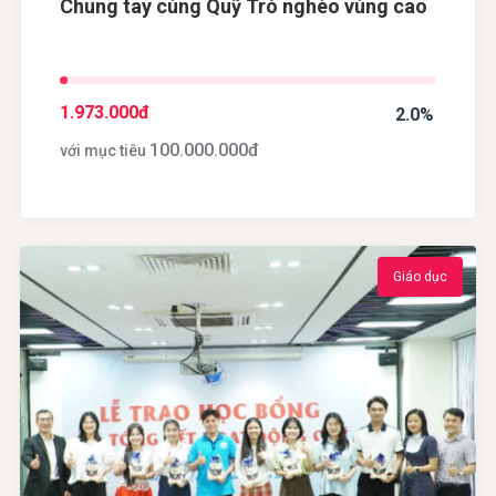
Chung tay cùng Quỹ Trò nghèo vùng cao
1.973.000
đ
2.0%
100.000.000
đ
với mục tiêu
Giáo dục