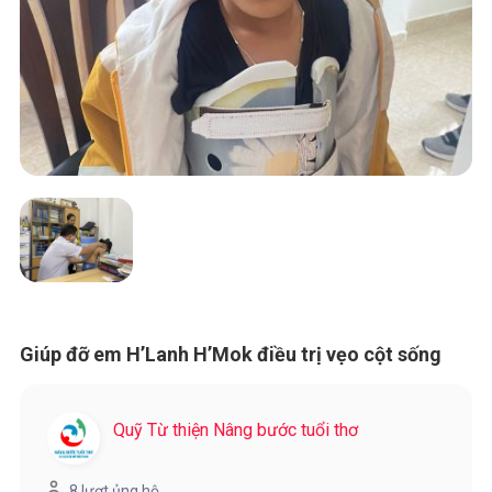
Giúp đỡ em H’Lanh H’Mok điều trị vẹo cột sống
Quỹ Từ thiện Nâng bước tuổi thơ
8 lượt ủng hộ