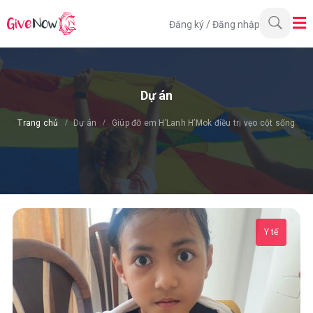
Đăng ký
/
Đăng nhập
Dự án
Trang chủ
Dự án
Giúp đỡ em H’Lanh H’Mok điều trị vẹo cột sống
Y tế