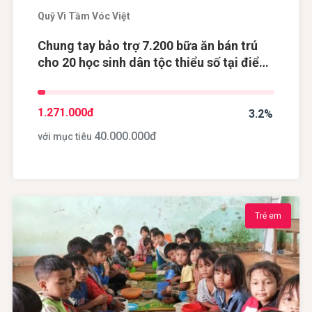
Quỹ Vì Tầm Vóc Việt
Chung tay bảo trợ 7.200 bữa ăn bán trú
cho 20 học sinh dân tộc thiểu số tại điểm
trường Khau Dề, tỉnh Cao Bằng
1.271.000
đ
3.2%
40.000.000
đ
với mục tiêu
Trẻ em