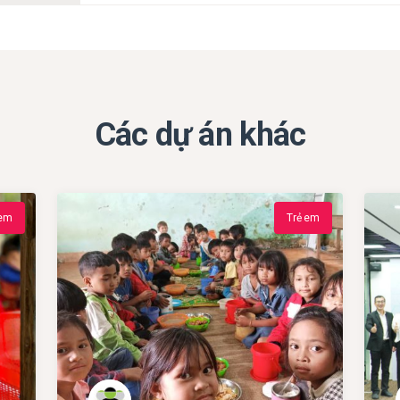
Các dự án khác
 em
Trẻ em