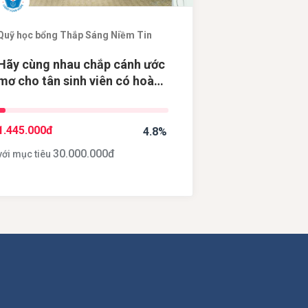
Quỹ học bổng Thắp Sáng Niềm Tin
Hãy cùng nhau chắp cánh ước
mơ cho tân sinh viên có hoàn
cảnh khó khăn
1.445.000
đ
4.8%
30.000.000
đ
với mục tiêu