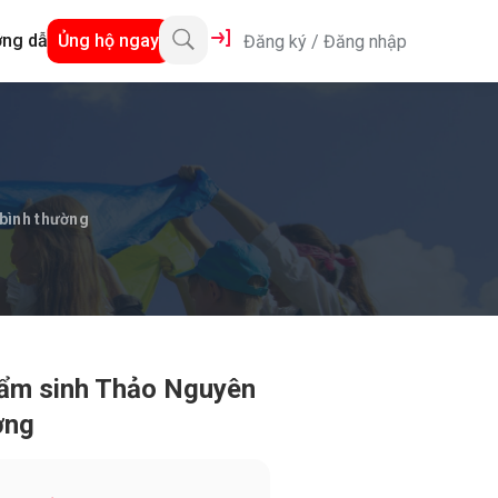
ng dẫn
Ủng hộ ngay
Đăng ký
/
Đăng nhập
 bình thường
bẩm sinh Thảo Nguyên
ường