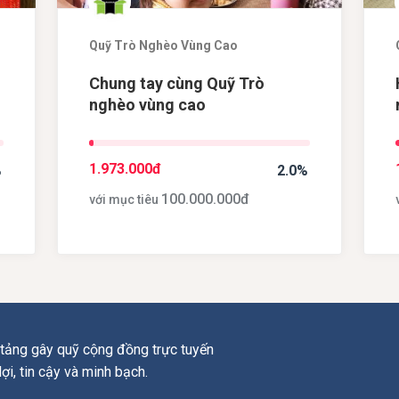
Quỹ Trò Nghèo Vùng Cao
Chung tay cùng Quỹ Trò
n
nghèo vùng cao
1.973.000
đ
%
2.0%
100.000.000
đ
với mục tiêu
tảng gây quỹ cộng đồng trực tuyến
 lợi, tin cậy và minh bạch.