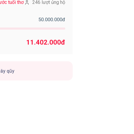
ước tuổi thơ
246 lượt ủng hộ
50.000.000
đ
11.402.000
đ
gây qũy