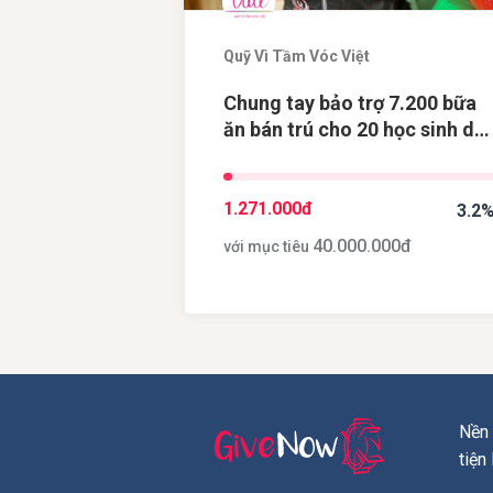
Quỹ Vì Tầm Vóc Việt
Chung tay bảo trợ 7.200 bữa
ăn bán trú cho 20 học sinh dâ
tộc thiểu số tại điểm trường
Khau Dề, tỉnh Cao Bằng
1.271.000
đ
3.2
40.000.000
đ
với mục tiêu
Nền 
tiện