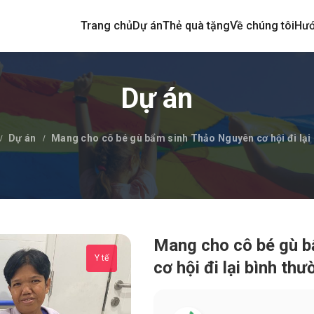
Trang chủ
Dự án
Thẻ quà tặng
Về chúng tôi
Hướ
Dự án
Dự án
Mang cho cô bé gù bẩm sinh Thảo Nguyên cơ hội đi lại
Mang cho cô bé gù 
Y tế
cơ hội đi lại bình th