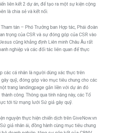
n liên kết 2 dự án, để tạo ra một sự kiện cộng
ên là chia sẻ và kết nối.
a, Tham tán – Phó Trưởng ban Hợp tác, Phái đoàn
quan trọng của CSR và sự đóng góp của CSR vào
g Jesus cũng khẳng định Liên minh Châu Âu rất
oanh nghiệp và các đối tác liên quan để thực
p các cá nhân là người dùng xác thực trên
g gây quỹ, đóng góp vào mục tiêu chung cho các
 một trang landingpage gắn liền với dự án đó
 thành công. Thông qua tính năng này, các Tổ
ực tới từ mạng lưới Sứ giả gây quỹ.
iện nguyện thực hiện chiến dịch trên GiveNow.vn
Sứ giả nhân ái, đồng hành cùng mục tiêu chung
ội bộ doanh nghiệp, tăng sự gắn kết của CBNV.