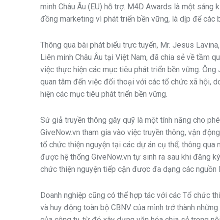
minh Châu Âu (EU) hỗ trợ. M4D Awards là một sáng kiế
đồng marketing vì phát triển bền vững, là dịp để các b
Thông qua bài phát biểu trực tuyến, Mr. Jesus Lavin
Liên minh Châu Âu tại Việt Nam, đã chia sẻ về tầm 
việc thực hiện các mục tiêu phát triển bền vững. Ôn
quan tâm đến việc đối thoại với các tổ chức xã hội, d
hiện các mục tiêu phát triển bền vững.
Sứ giả truyền thông gây quỹ là một tính năng cho phé
GiveNow.vn tham gia vào việc truyền thông, vận độn
tổ chức thiện nguyện tại các dự án cụ thể, thông qua
được hệ thống GiveNow.vn tự sinh ra sau khi đăng ký
chức thiện nguyện tiếp cận được đa dạng các nguồn l
Doanh nghiệp cũng có thể hợp tác với các Tổ chức th
và huy động toàn bộ CBNV của mình trở thành những 
của công ty, từ đó xây dựng văn hóa chia sẻ trong n