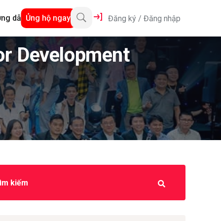
ng dẫn
Ủng hộ ngay
Đăng ký
/
Đăng nhập
for Development