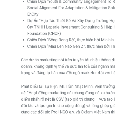
Chiến Dịch “Youth & Community Engagement To 
Social Alignment For Adaptation & Mitigation Sol
EnCity
Dự Án “Hợp Tác Thiết Kế Và Xây Dựng Trường Họ
Cty TNHH Laperle Invesment Consulting & Hiệp Hội
Foundation (CNCF)
Chiến Dịch “Sống Rạng Rỡ”, thực hiện bởi Mialal
Chiến Dịch “Máu Lên Nào Gen Z”, thực hiện bởi T
Các dự án marketing nói trên truyền tải nhiều thông đ
doanh, khẳng định vị thế và sức lan toả của ngành m
trọng và đáng tự hào của đội ngũ marketer đối với tiế
Phát biểu tại sự kiện, Mr. Trần Nhật Minh, Viện trưởn
sẻ: “Hoạt động marketing nói chung đang có xu hướng 
điểm nhấn rõ nét là CSV (tạo giá trị chung – vừa tạo 
đối tác và tạo giá trị cho cộng đồng) và lồng ghép g
cùng các đối tác Pro! NGO e.v. và Oxfam Việt Nam thi