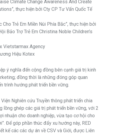
Raise Climate Change Awareness And Create
utions”, thực hiện bởi Cty CP Tư Vấn Quốc Tế
c Cho Trẻ Em Miền Núi Phía Bắc”, thực hiện bởi
 Bảo Trợ Trẻ Em Christina Noble Children’s
a x Vietstarmax Agency
hương Hiệu Kotex
iệp ý nghĩa đến cộng đồng bên cạnh giá trị kinh
arketing; đồng thời là những đóng góp quan
n trình hướng phát triển bền vững.
g Viện Nghiên cứu Truyền thông phát triển chia
lồng ghép các giá trị phát triển bền vững, với 2
lợi nhuận cho doanh nghiệp, vừa tạo cơ hội cho
iới”. Để góp phần thúc đẩy xu hướng này, RED
ết kế các các dự án về CSV và Giới, được Liên