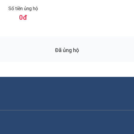
Số tiền ủng hộ
0
đ
Đã ủng hộ