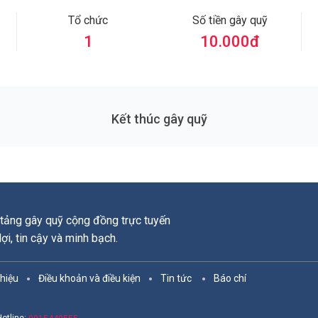
Tổ chức
Số tiền gây quỹ
1
10.000
đ
Kết thúc gây quỹ
tảng gây quỹ cộng đồng trực tuyến
 lợi, tin cậy và minh bạch.
thiệu
Điều khoản và điều kiện
Tin tức
Báo chí