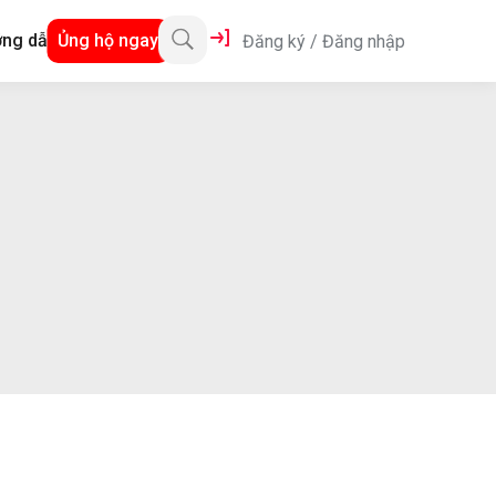
ng dẫn
Ủng hộ ngay
Đăng ký
/
Đăng nhập