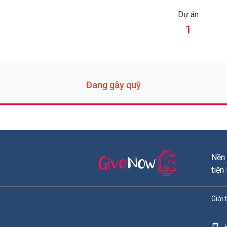
Dự án
1
Đang gây quỹ
Nền 
tiện
Giới 