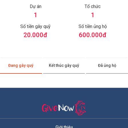
Dự án
Tổ chức
1
1
Số tiền gây quỹ
Số tiền ủng hộ
20.000
đ
600.000
đ
Đang gây quỹ
Kết thúc gây quỹ
Đã ủng hộ
Giới thiệu