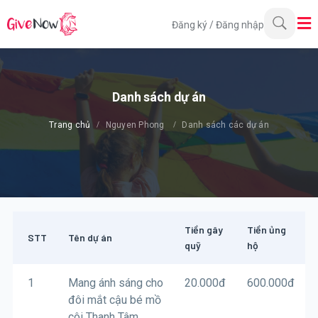
Đăng ký
/
Đăng nhập
Danh sách dự án
Trang chủ
Nguyen Phong
Danh sách các dự án
Tiền gây
Tiền ủng
STT
Tên dự án
quỹ
hộ
1
Mang ánh sáng cho
20.000
đ
600.000
đ
đôi mắt cậu bé mồ
côi Thanh Tâm