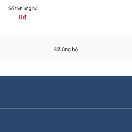
Số tiền ủng hộ
0
đ
Đã ủng hộ