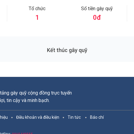
Tổ chức
Số tiền gây quỹ
1
0
đ
Kết thúc gây quỹ
tảng gây quỹ cộng đồng trực tuyến
 lợi, tin cậy và minh bạch.
thiệu
Điều khoản và điều kiện
Tin tức
Báo chí