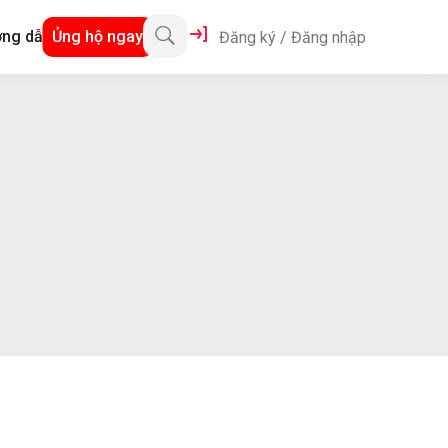
ng dẫn
Ủng hộ ngay
Đăng ký
/
Đăng nhập