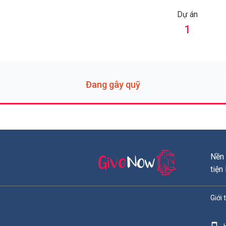
Dự án
1
Đang gây quỹ
Nền 
tiện
Giới 