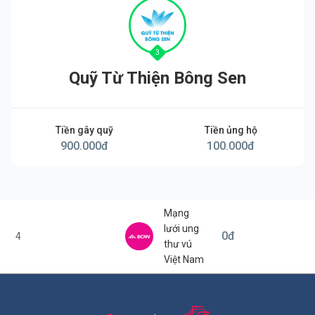
3
Quỹ Từ Thiện Bông Sen
Tiền gây quỹ
Tiền ủng hộ
900.000
đ
100.000
đ
Mạng
lưới ung
0
đ
4
thư vú
Việt Nam