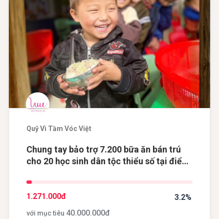
Quỹ Vì Tầm Vóc Việt
Chung tay bảo trợ 7.200 bữa ăn bán trú
cho 20 học sinh dân tộc thiểu số tại điểm
trường Khau Dề, tỉnh Cao Bằng
1.271.000
đ
3.2%
40.000.000
đ
với mục tiêu