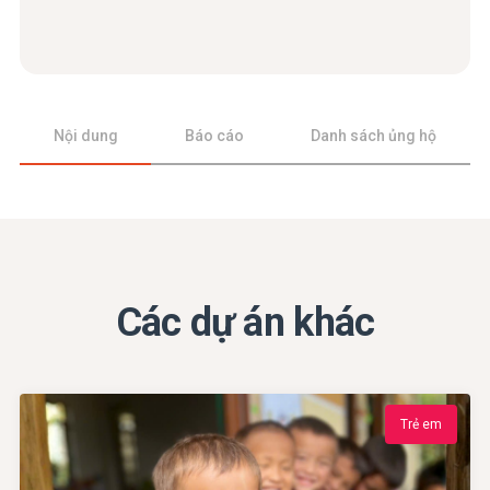
Nội dung
Báo cáo
Danh sách ủng hộ
Các dự án khác
Trẻ em