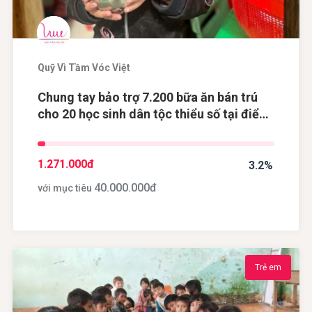
Quỹ Vì Tầm Vóc Việt
Chung tay bảo trợ 7.200 bữa ăn bán trú
cho 20 học sinh dân tộc thiểu số tại điểm
trường Khau Dề, tỉnh Cao Bằng
1.271.000
đ
3.2%
40.000.000
đ
với mục tiêu
Trẻ em