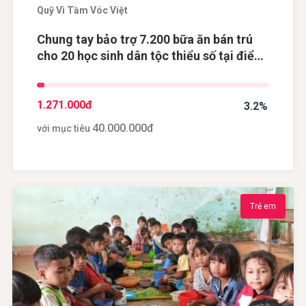
Quỹ Vì Tầm Vóc Việt
Chung tay bảo trợ 7.200 bữa ăn bán trú
cho 20 học sinh dân tộc thiểu số tại điểm
trường Khau Dề, tỉnh Cao Bằng
1.271.000
đ
3.2%
40.000.000
đ
với mục tiêu
Trẻ em