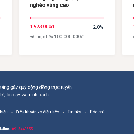
n
nghèo vùng cao
1.973.000
đ
%
2.0%
100.000.000
đ
với mục tiêu
tảng gây quỹ cộng đồng trực tuyến
 lợi, tin cậy và minh bạch.
thiệu
Điều khoản và điều kiện
Tin tức
Báo chí
Hotline:
0915440555