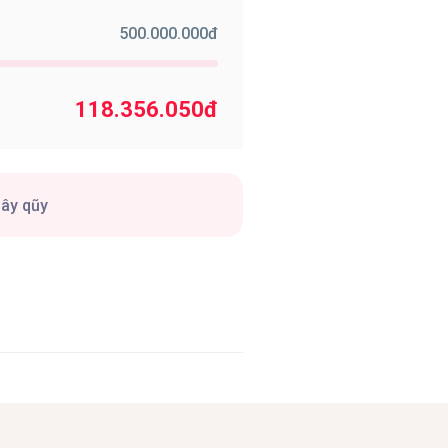
500.000.000
đ
118.356.050
đ
gây qũy