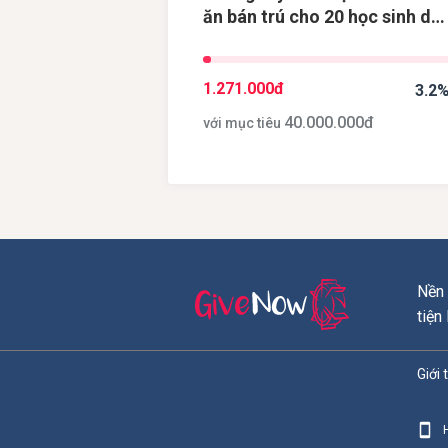
ăn bán trú cho 20 học sinh dâ
tộc thiểu số tại điểm trường
Khau Dề, tỉnh Cao Bằng
1.271.000
đ
3.2
40.000.000
đ
với mục tiêu
Nền 
tiện
Giới 