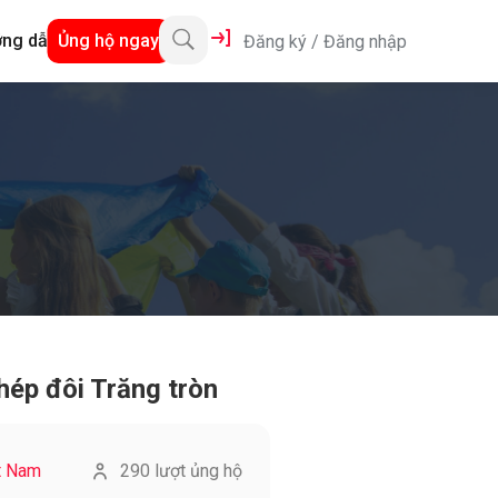
ng dẫn
Ủng hộ ngay
Đăng ký
/
Đăng nhập
hép đôi Trăng tròn
t Nam
290 lượt ủng hộ