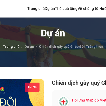
Trang chủ
Dự án
Thẻ quà tặng
Về chúng tôi
Hướ
Dự án
Trang chủ
Dự án
Chiến dịch gây quỹ Ghép đôi Trăng tròn
Chiến dịch gây quỹ G
Trẻ em
Hội Chữ thập đỏ Việ