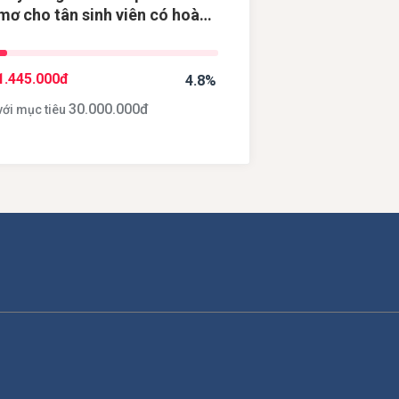
mơ cho tân sinh viên có hoàn
cảnh khó khăn
1.445.000
đ
4.8%
30.000.000
đ
với mục tiêu