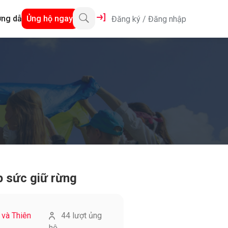
ng dẫn
Ủng hộ ngay
Đăng ký
/
Đăng nhập
p sức giữ rừng
 và Thiên
44 lượt ủng
hộ