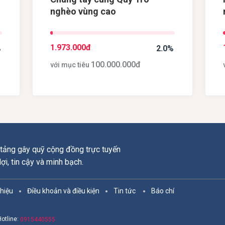
n
nghèo vùng cao
1.973.000
đ
%
2.0%
100.000.000
đ
với mục tiêu
tảng gây quỹ cộng đồng trực tuyến
 lợi, tin cậy và minh bạch.
thiệu
Điều khoản và điều kiện
Tin tức
Báo chí
Hotline:
0915440555