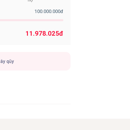
100.000.000
đ
11.978.025
đ
gây qũy