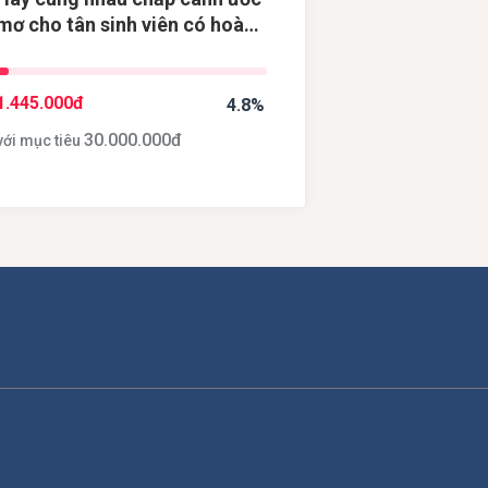
mơ cho tân sinh viên có hoàn
cảnh khó khăn
1.445.000
đ
4.8%
30.000.000
đ
với mục tiêu