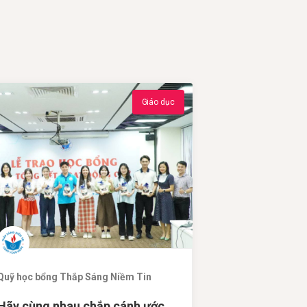
Giáo dục
Quỹ học bổng Thắp Sáng Niềm Tin
Hãy cùng nhau chắp cánh ước