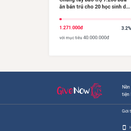
ăn bán trú cho 20 học sinh dâ
tộc thiểu số tại điểm trường
Khau Dề, tỉnh Cao Bằng
1.271.000
đ
3.2
40.000.000
đ
với mục tiêu
Nền 
tiện
Giới 