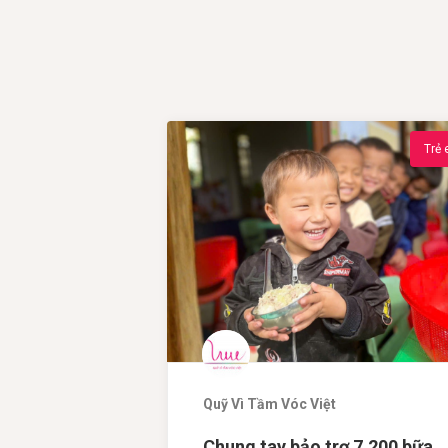
Trẻ
Quỹ Vì Tầm Vóc Việt
Chung tay bảo trợ 7.200 bữa