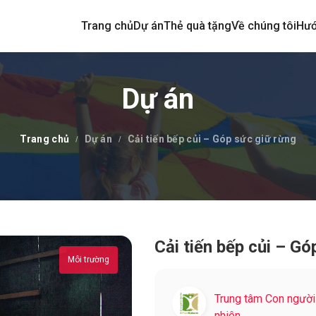
Trang chủ
Dự án
Thẻ quà tặng
Về chúng tôi
Hướ
Dự án
Trang chủ
Dự án
Cải tiến bếp củi – Góp sức giữ rừng
Cải tiến bếp củi – Gó
Môi trường
Trung tâm Con người
nhiên