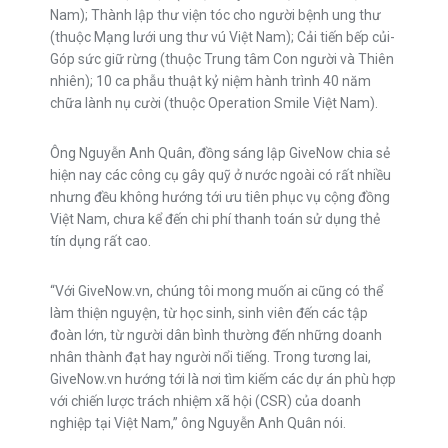
Nam); Thành lập thư viện tóc cho người bệnh ung thư
(thuộc Mạng lưới ung thư vú Việt Nam); Cải tiến bếp củi-
Góp sức giữ rừng (thuộc Trung tâm Con người và Thiên
nhiên); 10 ca phẫu thuật kỷ niệm hành trình 40 năm
chữa lành nụ cười (thuộc Operation Smile Việt Nam).
Ông Nguyễn Anh Quân, đồng sáng lập GiveNow chia sẻ
hiện nay các công cụ gây quỹ ở nước ngoài có rất nhiều
nhưng đều không hướng tới ưu tiên phục vụ cộng đồng
Việt Nam, chưa kể đến chi phí thanh toán sử dụng thẻ
tín dụng rất cao.
“Với GiveNow.vn, chúng tôi mong muốn ai cũng có thể
làm thiện nguyện, từ học sinh, sinh viên đến các tập
đoàn lớn, từ người dân bình thường đến những doanh
nhân thành đạt hay người nổi tiếng. Trong tương lai,
GiveNow.vn hướng tới là nơi tìm kiếm các dự án phù hợp
với chiến lược trách nhiệm xã hội (CSR) của doanh
nghiệp tại Việt Nam,” ông Nguyễn Anh Quân nói.