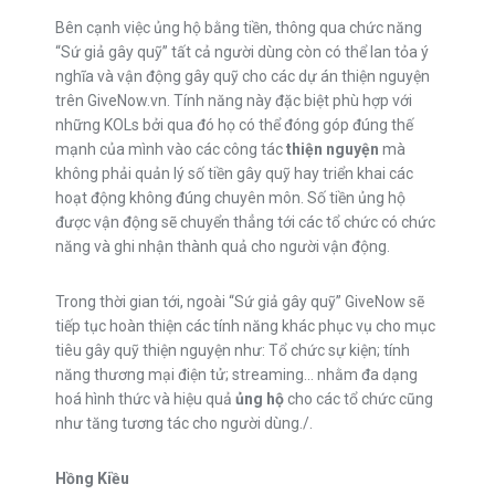
Bên cạnh việc ủng hộ bằng tiền, thông qua chức năng
“Sứ giả gây quỹ” tất cả người dùng còn có thể lan tỏa ý
nghĩa và vận động gây quỹ cho các dự án thiện nguyện
trên GiveNow.vn. Tính năng này đặc biệt phù hợp với
những KOLs bởi qua đó họ có thể đóng góp đúng thế
mạnh của mình vào các công tác
thiện nguyện
mà
không phải quản lý số tiền gây quỹ hay triển khai các
hoạt động không đúng chuyên môn. Số tiền ủng hộ
được vận động sẽ chuyển thẳng tới các tổ chức có chức
năng và ghi nhận thành quả cho người vận động.
Trong thời gian tới, ngoài “Sứ giả gây quỹ” GiveNow sẽ
tiếp tục hoàn thiện các tính năng khác phục vụ cho mục
tiêu gây quỹ thiện nguyện như: Tổ chức sự kiện; tính
năng thương mại điện tử; streaming… nhằm đa dạng
hoá hình thức và hiệu quả
ủng hộ
cho các tổ chức cũng
như tăng tương tác cho người dùng./.
Hồng Kiều