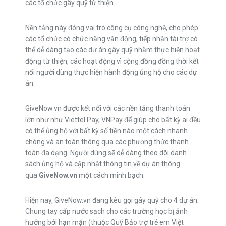
các tổ chức gây quỹ từ thiện.
Nền tảng này đóng vai trò công cụ công nghệ, cho phép
các tổ chức có chức năng vận động, tiếp nhận tài trợ có
thể dễ dàng tạo các dự án gây quỹ nhằm thực hiện hoạt
động từ thiện, các hoạt động vì cộng đồng đồng thời kết
nối người dùng thực hiện hành động ủng hộ cho các dự
án.
GiveNow.vn được kết nối với các nền tảng thanh toán
lớn như như Viettel Pay, VNPay để giúp cho bất kỳ ai đều
có thể ủng hộ với bất kỳ số tiền nào một cách nhanh
chóng và an toàn thông qua các phương thức thanh
toán đa dạng. Người dùng sẽ dễ dàng theo dõi danh
sách ủng hộ và cập nhật thông tin về dự án thông
qua
GiveNow.vn
một cách minh bạch.
Hiện nay, GiveNow.vn đang kêu gọi gây quỹ cho 4 dự án:
Chung tay cấp nước sạch cho các trường học bị ảnh
hưởng bởi hạn mặn (thuộc Quỹ Bảo trợ trẻ em Việt