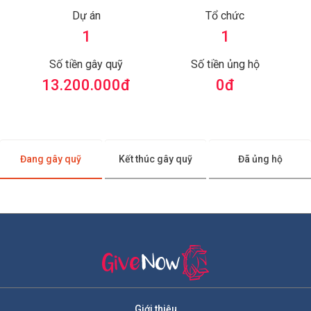
Dự án
Tổ chức
1
1
Số tiền gây quỹ
Số tiền ủng hộ
13.200.000
đ
0
đ
Đang gây quỹ
Kết thúc gây quỹ
Đã ủng hộ
Giới thiệu