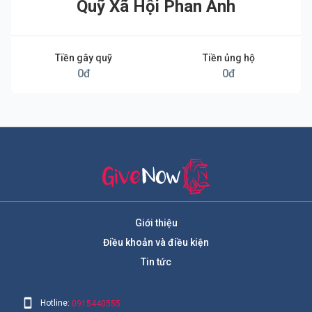
Quỹ Xã Hội Phan Anh
Tiền gây quỹ
Tiền ủng hộ
0
đ
0
đ
Giới thiệu
Điều khoản và điều kiện
Tin tức
Hotline:
0915440555