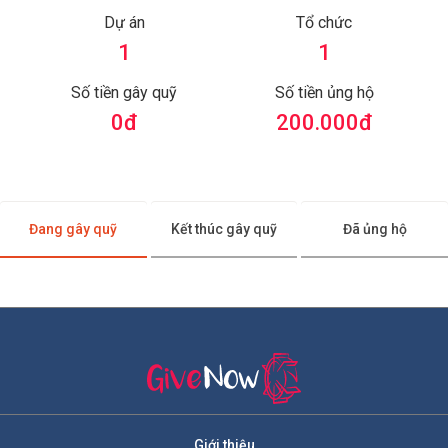
Dự án
Tổ chức
1
1
Số tiền gây quỹ
Số tiền ủng hộ
0
đ
200.000
đ
Đang gây quỹ
Kết thúc gây quỹ
Đã ủng hộ
Giới thiệu