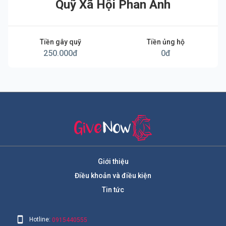
Quỹ Xã Hội Phan Anh
Tiền gây quỹ
Tiền ủng hộ
250.000
đ
0
đ
Giới thiệu
Điều khoản và điều kiện
Tin tức
Hotline:
0915440555