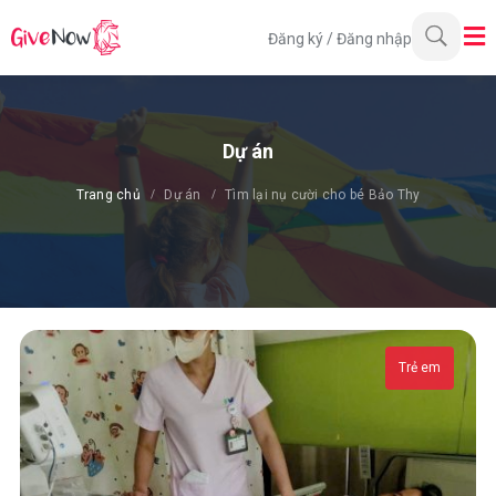
Đăng ký
/
Đăng nhập
Dự án
Trang chủ
Dự án
Tìm lại nụ cười cho bé Bảo Thy
Trẻ em