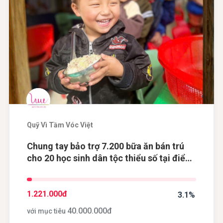
Quỹ Vì Tầm Vóc Việt
Chung tay bảo trợ 7.200 bữa ăn bán trú
cho 20 học sinh dân tộc thiểu số tại điểm
trường Khau Dề, tỉnh Cao Bằng
1.221.000
đ
3.1%
40.000.000
đ
với mục tiêu