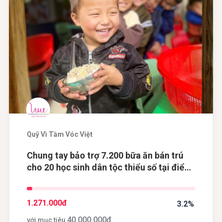
Quỹ Vì Tầm Vóc Việt
Chung tay bảo trợ 7.200 bữa ăn bán trú
cho 20 học sinh dân tộc thiểu số tại điểm
trường Khau Dề, tỉnh Cao Bằng
1.271.000
đ
3.2%
40.000.000
đ
với mục tiêu