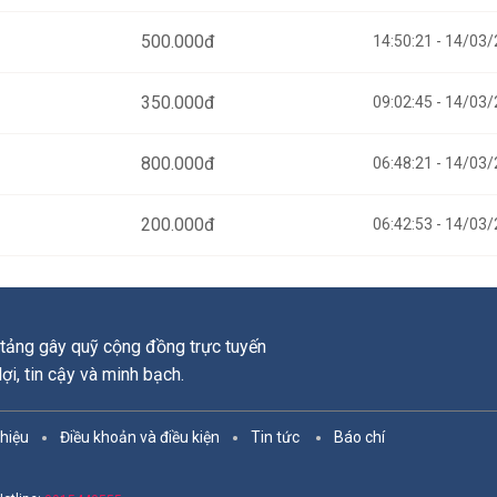
500.000
đ
14:50:21 - 14/03
350.000
đ
09:02:45 - 14/03
800.000
đ
06:48:21 - 14/03
200.000
đ
06:42:53 - 14/03
tảng gây quỹ cộng đồng trực tuyến
 lợi, tin cậy và minh bạch.
thiệu
Điều khoản và điều kiện
Tin tức
Báo chí