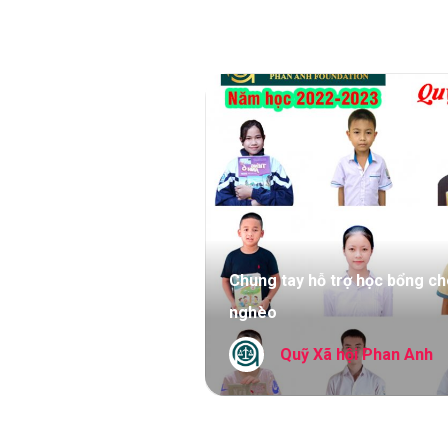
Chung tay hỗ trợ học bổng ch
nghèo
Quỹ Xã hội Phan Anh