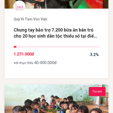
Quỹ Vì Tầm Vóc Việt
Chung tay bảo trợ 7.200 bữa ăn bán trú
cho 20 học sinh dân tộc thiểu số tại điểm
trường Khau Dề, tỉnh Cao Bằng
1.271.000
đ
3.2%
40.000.000
đ
với mục tiêu
Trẻ em