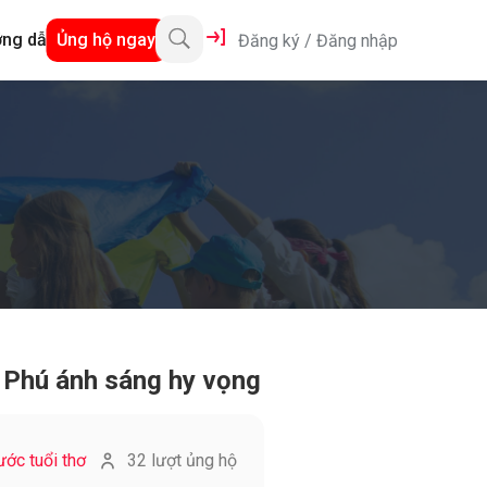
ng dẫn
Ủng hộ ngay
Đăng ký
/
Đăng nhập
n Phú ánh sáng hy vọng
ước tuổi thơ
32 lượt ủng hộ