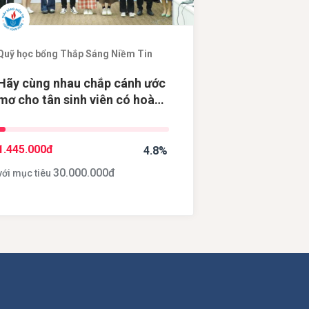
Quỹ học bổng Thắp Sáng Niềm Tin
Hãy cùng nhau chắp cánh ước
mơ cho tân sinh viên có hoàn
cảnh khó khăn
1.445.000
đ
4.8%
30.000.000
đ
với mục tiêu