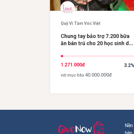
Quỹ Vì Tầm Vóc Việt
Chung tay bảo trợ 7.200 bữa
ăn bán trú cho 20 học sinh dâ
tộc thiểu số tại điểm trường
Khau Dề, tỉnh Cao Bằng
1.271.000
đ
3.2
40.000.000
đ
với mục tiêu
Nền 
tiện