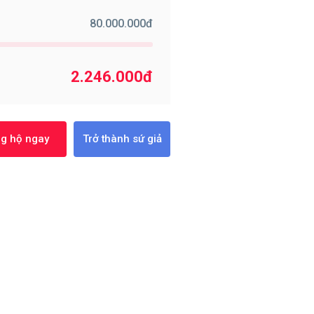
80.000.000
đ
2.246.000
đ
g hộ ngay
Trở thành sứ giả