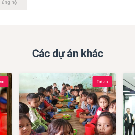
 ủng hộ
Các dự án khác
 em
Trẻ em