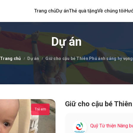
Trang chủ
Dự án
Thẻ quà tặng
Về chúng tôi
Hướ
Dự án
Trang chủ
Dự án
Giữ cho cậu bé Thiên Phú ánh sáng hy vọng
Giữ cho cậu bé Thiê
Trẻ em
Quỹ Từ thiện Nâng b