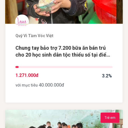
Quỹ Vì Tầm Vóc Việt
Chung tay bảo trợ 7.200 bữa ăn bán trú
cho 20 học sinh dân tộc thiểu số tại điểm
trường Khau Dề, tỉnh Cao Bằng
1.271.000
đ
3.2%
40.000.000
đ
với mục tiêu
Trẻ em