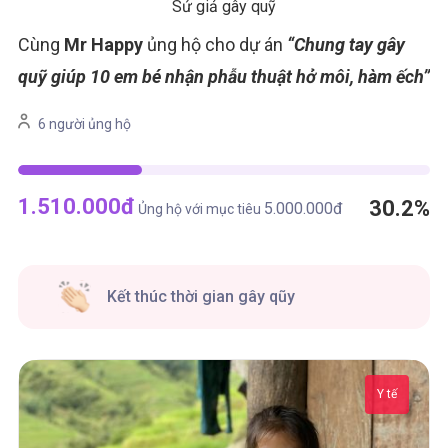
Sứ giả gây quỹ
Cùng
Mr Happy
ủng hộ cho dự án
“Chung tay gây
quỹ giúp 10 em bé nhận phẫu thuật hở môi, hàm ếch”
6 người ủng hộ
1.510.000
đ
30.2%
5.000.000
đ
Ủng hộ với mục tiêu
Kết thúc thời gian gây qũy
Y tế