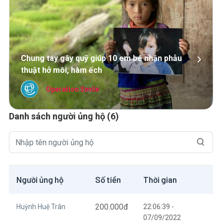
Chung tay gây quỹ giúp 10 em bé nhận phẫu
thuật hở môi, hàm ếch
Operation Smile
Danh sách người ủng hộ (6)
Người ủng hộ
Số tiền
Thời gian
200.000
đ
Huỳnh Huệ Trân
22:06:39 -
07/09/2022