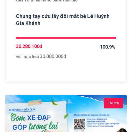
Quỹ Từ thiện Nâng bước tuổi thơ
Chung tay cứu lấy đôi mắt bé Lê Huỳnh
Gia Khánh
30.280.100
đ
100.9%
30.000.000
đ
với mục tiêu
Trẻ em