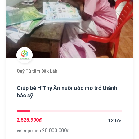
Quỹ Từ tâm Đắk Lắk
Giúp bé H’Thy Ân nuôi ước mơ trở thành
bác sỹ
2.525.990
đ
12.6%
20.000.000
đ
với mục tiêu