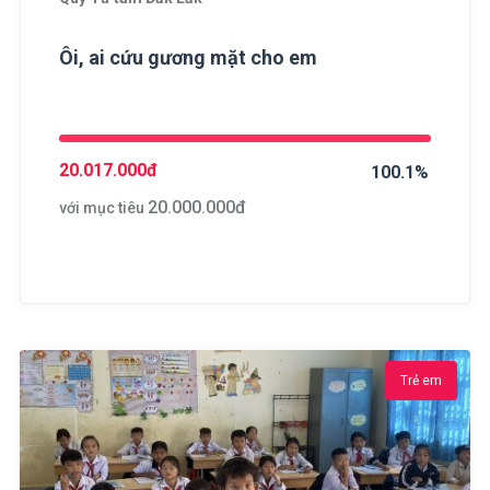
Ôi, ai cứu gương mặt cho em
20.017.000
đ
100.1%
20.000.000
đ
với mục tiêu
Trẻ em