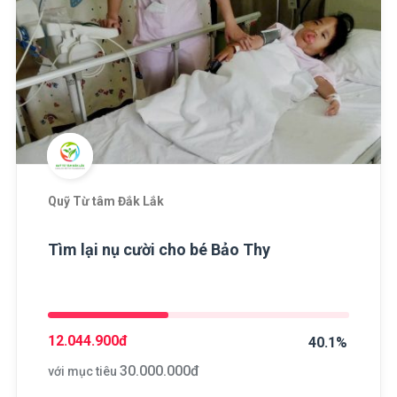
Quỹ Từ tâm Đắk Lắk
Tìm lại nụ cười cho bé Bảo Thy
12.044.900
đ
40.1%
30.000.000
đ
với mục tiêu