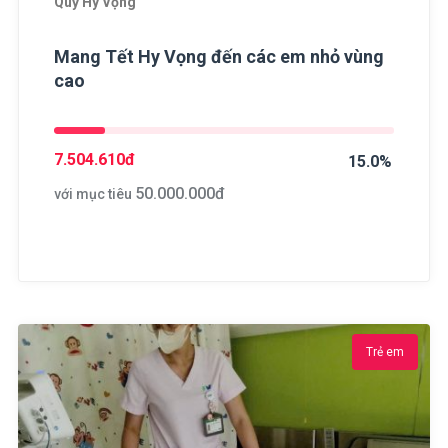
Quỹ Hy Vọng
Mang Tết Hy Vọng đến các em nhỏ vùng
cao
7.504.610
đ
15.0%
50.000.000
đ
với mục tiêu
Trẻ em