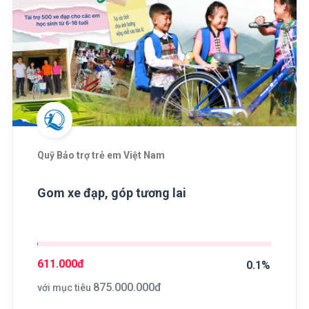
Quỹ Bảo trợ trẻ em Việt Nam
Gom xe đạp, góp tương lai
611.000
đ
0.1%
875.000.000
đ
với mục tiêu