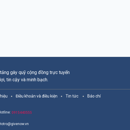
tảng gây quỹ cộng đồng trực tuyến
 lợi, tin cậy và minh bạch.
thiệu
Điều khoản và điều kiện
Tin tức
Báo chí
Hotline:
0915440555
Hotro@givenow.vn