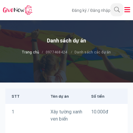
Đăng ký
/
Đăng nhập
Danh sách dự án
Trang chủ
0977468424
Danh sách các dự án
STT
Tên dự án
Số tiền
1
Xây tường xanh
10.000
đ
ven biển