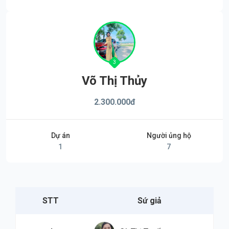
3
Võ Thị Thủy
2.300.000
đ
Dự án
Người ủng hộ
1
7
STT
Sứ giả