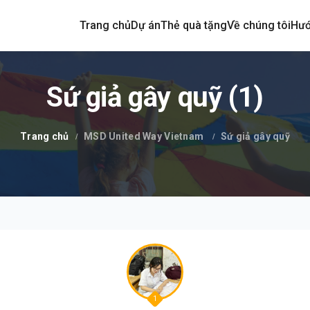
Trang chủ
Dự án
Thẻ quà tặng
Về chúng tôi
Hướ
Sứ giả gây quỹ (1)
Trang chủ
MSD United Way Vietnam
Sứ giả gây quỹ
1