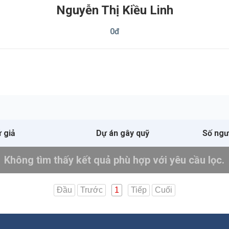
Nguyễn Thị Kiều Linh
0
đ
 giả
Dự án gây quỹ
Số ngư
Không tìm thấy kết quả phù hợp với yêu cầu lọc.
Đầu
Trước
Tiếp
Cuối
1