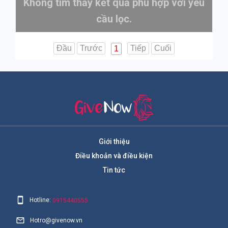
Không tìm thấy kết quả phù hợp với yêu
cầu lọc.
Đầu
Trước
Tiếp
Cuối
1
Giới thiệu
Điều khoản và điều kiện
Tin tức
Hotline:
0915440555
Hotro@givenow.vn