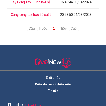
Tay Cộng Tay – Cho hạt nảy mầm: Gây quỹ trao 20 suất học bổng TÀI CHÍNH – KIẾN THỨC – KỸ NĂNG cho các em học sinh khó khăn, hiếu học tại Bến Tre
16:46:44 08/04/2024
Cùng cộng tay trao 50 suất học bổng cho các em học sinh vượt khó, học giỏi tại Bến Tre
20:53:50 24/03/2023
Đầu
Trước
1
Tiếp
Cuối
Giới thiệu
Điều khoản và điều kiện
Tin tức
Hotline:
0915440555