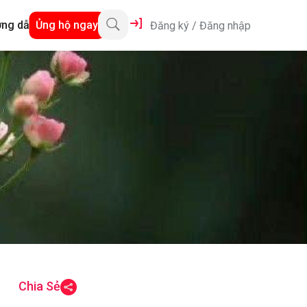
ng dẫn
Ủng hộ ngay
Đăng ký
/
Đăng nhập
Chia Sẻ