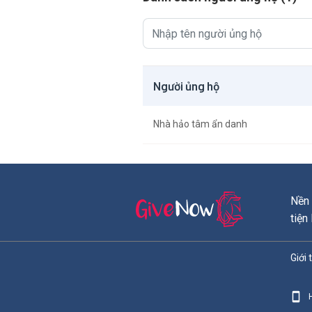
Người ủng hộ
Nhà hảo tâm ẩn danh
Nền 
tiện
Giới 