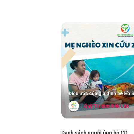
Điều ước của gia đình bé Hồ 
Quỹ Từ tâm Đắk Lắk
Danh sách người ủng hộ (1)