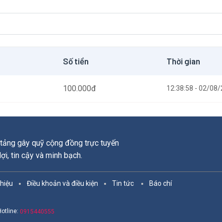
Số tiền
Thời gian
100.000
đ
12:38:58 - 02/08
tảng gây quỹ cộng đồng trực tuyến
 lợi, tin cậy và minh bạch.
thiệu
Điều khoản và điều kiện
Tin tức
Báo chí
Hotline:
0915440555