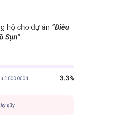
g hộ cho dự án
“Điều
Hồ Sụn”
3.3%
êu
3.000.000
đ
gây qũy