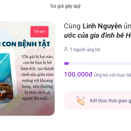
Sứ giả gây quỹ
Cùng
Linh Nguyễn
ủn
Trẻ em
ước của gia đình bé 
1 người ủng hộ
100.000
đ
Ủng hộ với mục ti
Sụn
Kết thúc thời gian 