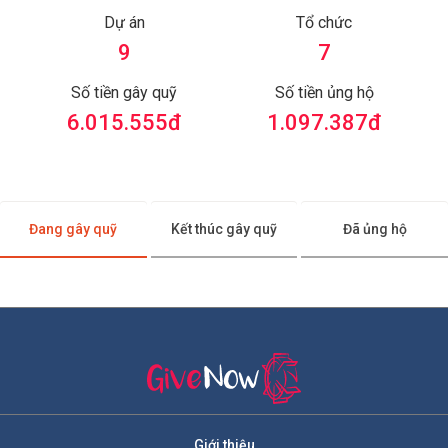
Dự án
Tổ chức
9
7
Số tiền gây quỹ
Số tiền ủng hộ
6.015.555
đ
1.097.387
đ
Đang gây quỹ
Kết thúc gây quỹ
Đã ủng hộ
Giới thiệu