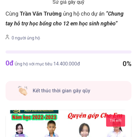
Sứ giả gây quỹ
Cùng
Trần Văn Trường
ủng hộ cho dự án
“Chung
tay hỗ trợ học bổng cho 12 em học sinh nghèo”
0 người ủng hộ
0
đ
0%
14.400.000
đ
Ủng hộ với mục tiêu
Kết thúc thời gian gây qũy
Trẻ em