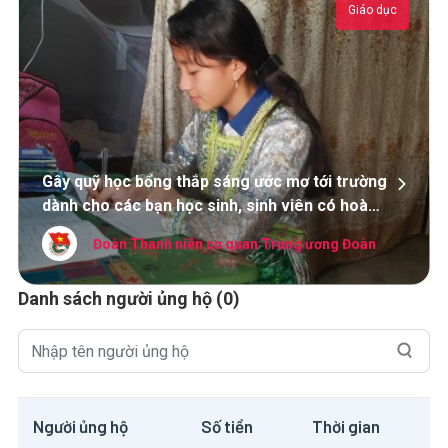
Giáo dục
Gây quỹ học bổng thắp sáng ước mơ tới trường
dành cho các bạn học sinh, sinh viên có hoàn
cảnh đặc biệt khó khăn
Đoàn Thanh niên cơ quan Trung ương Đoàn
Danh sách người ủng hộ (0)
Người ủng hộ
Số tiền
Thời gian